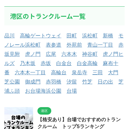
港区のトランクルーム一覧
品川
高輪ゲートウェイ
田町
浜松町
新橋
モ
ノレール浜松町
表参道
外苑前
青山一丁目
赤
坂見附
虎ノ門
広尾
六本木
神谷町
虎ノ門ヒ
ルズ
乃木坂
赤坂
白金台
白金高輪
麻布十
番
六本木一丁目
高輪台
泉岳寺
三田
大門
芝公園
御成門
赤羽橋
汐留
竹芝
日の出
芝
浦ふ頭
お台場海浜公園
台場
港区
【格安あり】台場でおすすめのトラン
クルーム トップ5ランキング