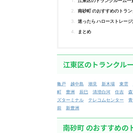
江東区のトランクルーム一
南砂町 のおすすめのトラン
迷ったら ハローストレージ
まとめ
江東区のトランクル
亀戸
越中島
潮見
新木場
東雲
町
豊洲
辰巳
清澄白河
住吉
森
ズターミナル
テレコムセンター
青
前
新豊洲
南砂町 のおすすめの