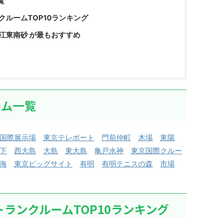
覧
クルームTOP10ランキング
江東南砂 が最もおすすめ
ーム一覧
国際展示場
東京テレポート
門前仲町
木場
東陽
下
西大島
大島
東大島
亀戸水神
東京国際クルー
海
東京ビッグサイト
有明
有明テニスの森
市場
トランクルームTOP10ランキング