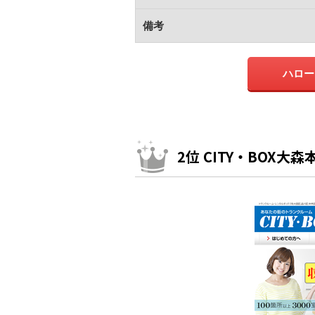
備考
ハロー
2位 CITY・BOX大森