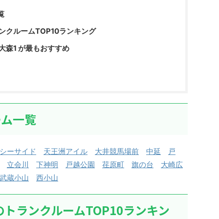
覧
ンクルームTOP10ランキング
大森1 が最もおすすめ
ーム一覧
シーサイド
天王洲アイル
大井競馬場前
中延
戸
立会川
下神明
戸越公園
荏原町
旗の台
大崎広
武蔵小山
西小山
のトランクルームTOP10ランキン