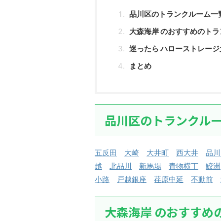
品川区のトランクルーム一
大森海岸 のおすすめのトラ
迷ったら ハローストレージ
まとめ
品川区のトランクル
五反田
大崎
大井町
西大井
品川
越
北品川
新馬場
青物横丁
鮫洲
小路
戸越銀座
荏原中延
不動前
大森海岸 のおすすめ