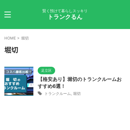
賢く預けて暮らしスッキリ
トランクるん
HOME
>
堀切
堀切
足立区
【格安あり】堀切のトランクルームお
すすめ6選！
トランクルーム
,
堀切