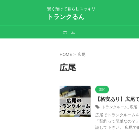
賢く預けて暮らしスッキリ
トランクるん
ホーム
HOME
>
広尾
広尾
港区
【格安あり】広尾で
トランクルーム
,
広尾
広尾でトランクルームを
「契約って簡単なの？」
認して下さい。 広尾で低