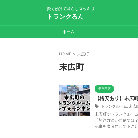
賢く預けて暮らしスッキリ
トランクるん
ホーム
HOME
>
末広町
末広町
千代田区
【格安あり】末広町
トランクルーム
,
末広
末広町でトランクルーム
「契約方法が面倒では？
記事を参考にして下さい。