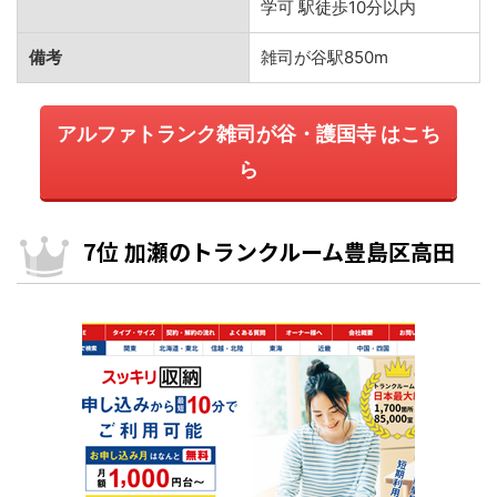
学可 駅徒歩10分以内
備考
雑司が谷駅850m
アルファトランク雑司が谷・護国寺 はこち
ら
7位 加瀬のトランクルーム豊島区高田