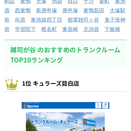
駒込
巣鴨
大塚
池袋
目白
千川
要町
東池
袋
西巣鴨
新庚申塚
庚申塚
巣鴨新田
大塚駅
前
向原
東池袋四丁目
都電雑司ヶ谷
鬼子母神
前
学習院下
椎名町
東長崎
北池袋
下板橋
雑司が谷 のおすすめのトランクルーム
TOP10ランキング
1位 キュラーズ目白店