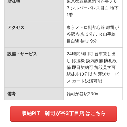
所在地
東京都豊島区雑司が谷3-8-
3 シルバーパレス目白 地下
1階
アクセス
東京メトロ副都心線 雑司が
谷駅 徒歩 3分/ＪＲ山手線
目白駅 徒歩 9分
設備・サービス
24時間利用可 台車貸し出
し 除湿機 換気設備 防犯設
備 即日契約可 施設見学可
駅徒歩10分以内 運送サービ
ス カード決済可能
備考
雑司が谷駅230m
収納PIT 雑司が谷3丁目店 はこちら