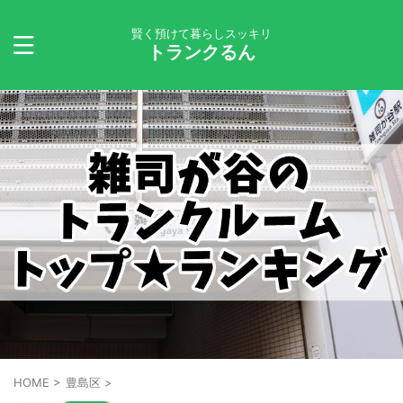
賢く預けて暮らしスッキリ
トランクるん
HOME
>
豊島区
>