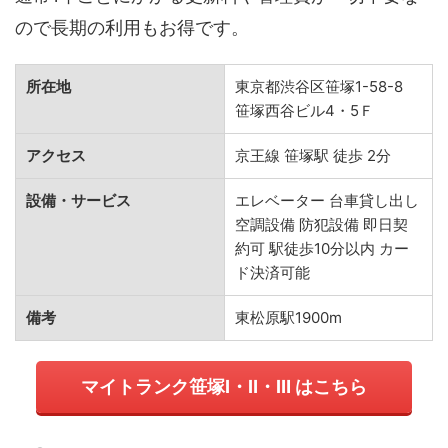
ので長期の利用もお得です。
所在地
東京都渋谷区笹塚1-58-8
笹塚西谷ビル4・5Ｆ
アクセス
京王線 笹塚駅 徒歩 2分
設備・サービス
エレベーター 台車貸し出し
空調設備 防犯設備 即日契
約可 駅徒歩10分以内 カー
ド決済可能
備考
東松原駅1900m
マイトランク笹塚Ⅰ・Ⅱ・Ⅲ はこちら