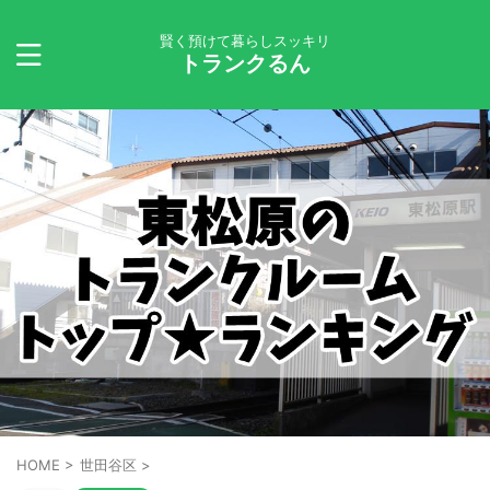
賢く預けて暮らしスッキリ
トランクるん
HOME
>
世田谷区
>