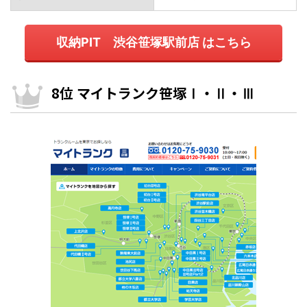
収納PIT 渋谷笹塚駅前店 はこちら
8位 マイトランク笹塚Ⅰ・Ⅱ・Ⅲ