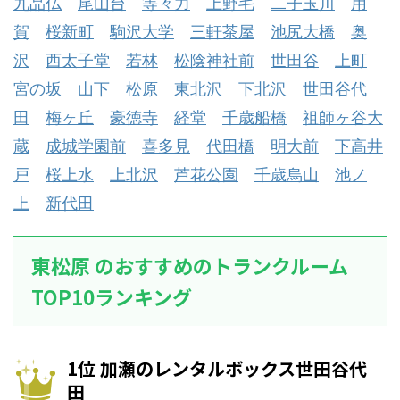
九品仏
尾山台
等々力
上野毛
二子玉川
用
賀
桜新町
駒沢大学
三軒茶屋
池尻大橋
奥
沢
西太子堂
若林
松陰神社前
世田谷
上町
宮の坂
山下
松原
東北沢
下北沢
世田谷代
田
梅ヶ丘
豪徳寺
経堂
千歳船橋
祖師ヶ谷大
蔵
成城学園前
喜多見
代田橋
明大前
下高井
戸
桜上水
上北沢
芦花公園
千歳烏山
池ノ
上
新代田
東松原 のおすすめのトランクルーム
TOP10ランキング
1位 加瀬のレンタルボックス世田谷代
田