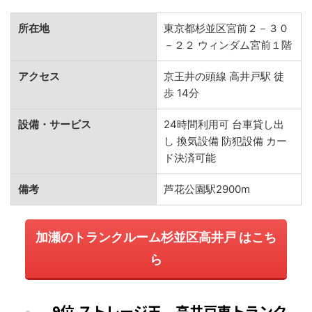
所在地
東京都杉並区宮前２－３０
－２２ ウィンダム宮前１階
アクセス
京王井の頭線 高井戸駅 徒
歩 14分
設備・サービス
24時間利用可 台車貸し出
し 換気設備 防犯設備 カー
ド決済可能
備考
芦花公園駅2900m
加瀬のトランクルーム杉並区高井戸 はこち
ら
9位 ストレージ王 高井戸東トランク