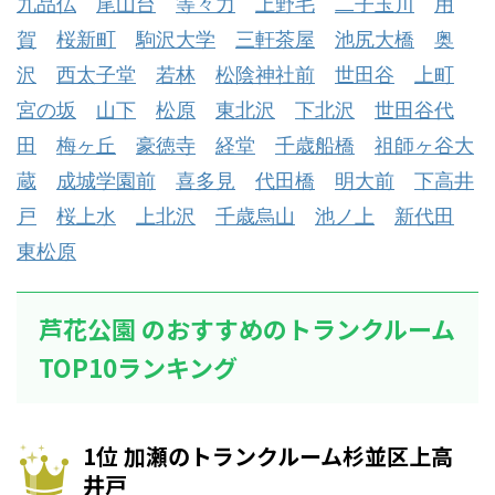
九品仏
尾山台
等々力
上野毛
二子玉川
用
賀
桜新町
駒沢大学
三軒茶屋
池尻大橋
奥
沢
西太子堂
若林
松陰神社前
世田谷
上町
宮の坂
山下
松原
東北沢
下北沢
世田谷代
田
梅ヶ丘
豪徳寺
経堂
千歳船橋
祖師ヶ谷大
蔵
成城学園前
喜多見
代田橋
明大前
下高井
戸
桜上水
上北沢
千歳烏山
池ノ上
新代田
東松原
芦花公園 のおすすめのトランクルーム
TOP10ランキング
1位 加瀬のトランクルーム杉並区上高
井戸