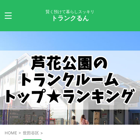
賢く預けて暮らしスッキリ
トランクるん
HOME
>
世田谷区
>