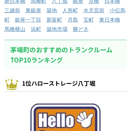
新日本橋
馬喰町
八丁堀
銀座
京橋
日本橋
三越前
東銀座
築地
人形町
水天宮前
小伝馬
町
銀座一丁目
新富町
月島
宝町
東日本橋
馬喰横山
浜町
築地市場
勝どき
茅場町のおすすめのトランクルーム
TOP10ランキング
1位ハローストレージ八丁堀