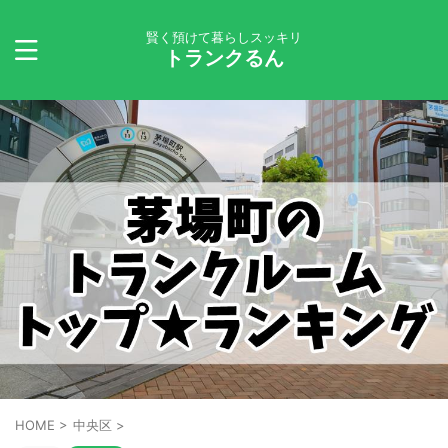
賢く預けて暮らしスッキリ
トランクるん
HOME
>
中央区
>