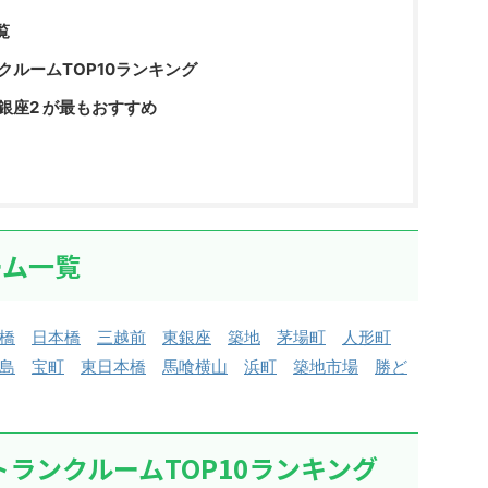
覧
クルームTOP10ランキング
銀座2 が最もおすすめ
ーム一覧
橋
日本橋
三越前
東銀座
築地
茅場町
人形町
島
宝町
東日本橋
馬喰横山
浜町
築地市場
勝ど
トランクルームTOP10ランキング