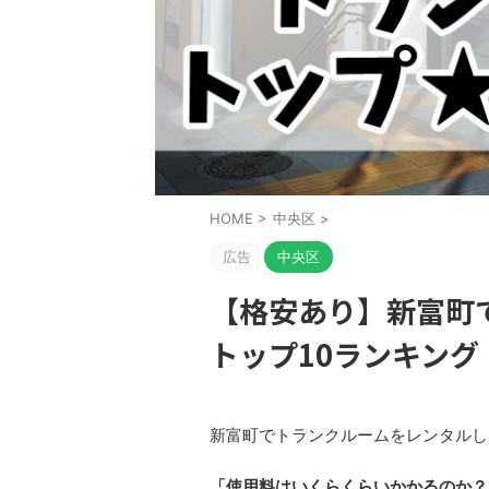
HOME
>
中央区
>
広告
中央区
【格安あり】新富町
トップ10ランキング
新富町でトランクルームをレンタルし
「使用料はいくらくらいかかるのか？