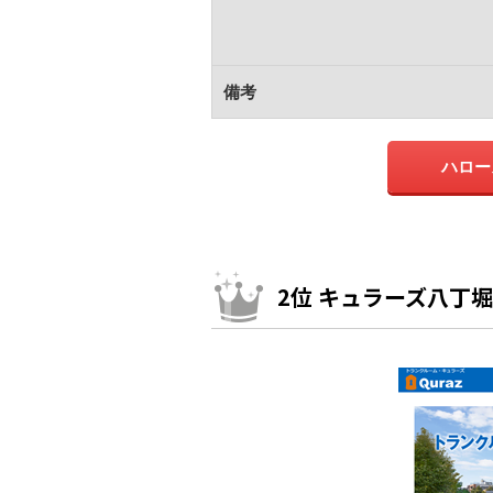
備考
ハロー
2位 キュラーズ八丁