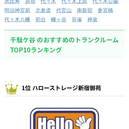
恵比寿
原宿
代々木
代々木上原
代々木公園
明治神宮前
北参道
代官山
南新宿
参宮橋
代々木八幡
初台
幡ヶ谷
笹塚
神泉
千駄ケ谷 のおすすめのトランクルーム
TOP10ランキング
1位 ハローストレージ新宿御苑