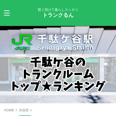
賢く預けて暮らしスッキリ
トランクるん
HOME
>
渋谷区
>