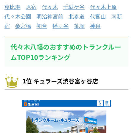
恵比寿
原宿
代々木
千駄ケ谷
代々木上原
代々木公園
明治神宮前
北参道
代官山
南新
宿
参宮橋
初台
幡ヶ谷
笹塚
神泉
代々木八幡のおすすめのトランクルー
ムTOP10ランキング
1位 キュラーズ渋谷富ヶ谷店