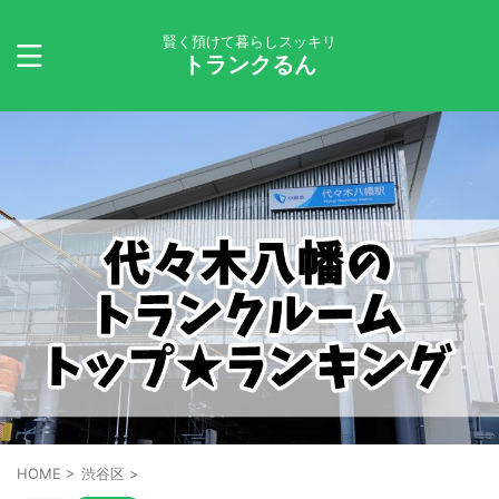
賢く預けて暮らしスッキリ
トランクるん
HOME
>
渋谷区
>