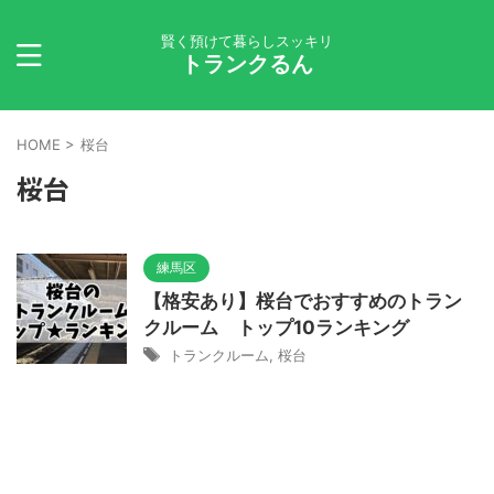
賢く預けて暮らしスッキリ
トランクるん
HOME
>
桜台
桜台
練馬区
【格安あり】桜台でおすすめのトラン
クルーム トップ10ランキング
トランクルーム
,
桜台