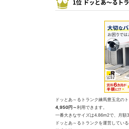
1位 ドッとあ～るト
ドッとあ～るトランク練馬豊玉北のトラ
4,950円～
利用できます。
一番大きなサイズは4.86m2で、月額3
ドッとあ～るトランクを運営している