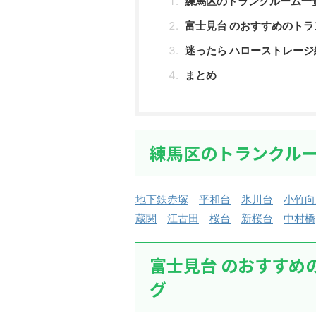
練馬区のトランクルーム一
富士見台 のおすすめのトラ
迷ったら ハローストレージ
まとめ
練馬区のトランクル
地下鉄赤塚
平和台
氷川台
小竹向
蔵関
江古田
桜台
新桜台
中村橋
富士見台 のおすすめ
グ