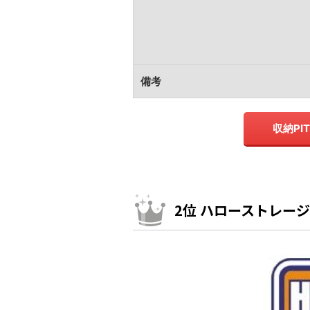
備考
収納PI
2位 ハローストレー