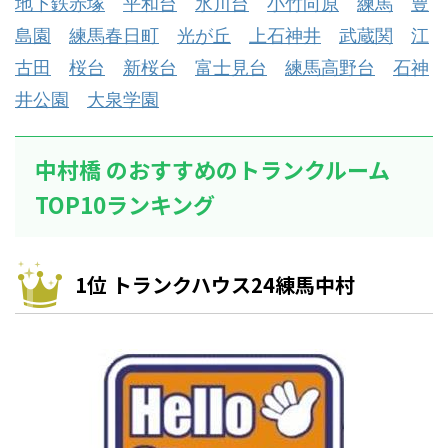
地下鉄赤塚
平和台
氷川台
小竹向原
練馬
豊
島園
練馬春日町
光が丘
上石神井
武蔵関
江
古田
桜台
新桜台
富士見台
練馬高野台
石神
井公園
大泉学園
中村橋 のおすすめのトランクルーム
TOP10ランキング
1位 トランクハウス24練馬中村